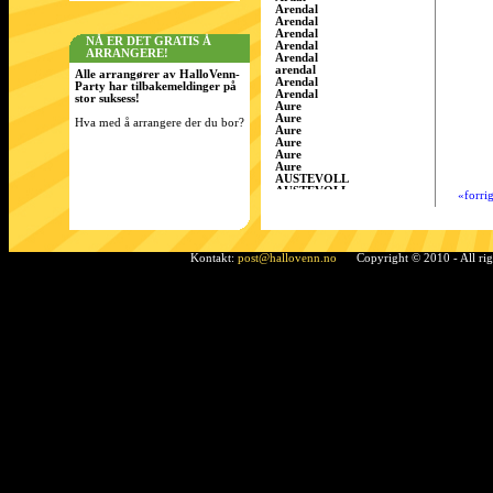
Arendal
Arendal
Arendal
NÅ ER DET GRATIS Å
Arendal
ARRANGERE!
Arendal
arendal
Alle arrangører av HalloVenn-
Arendal
Party har tilbakemeldinger på
Arendal
stor suksess!
Aure
Aure
Hva med å arrangere der du bor?
Aure
Aure
Aure
Aure
AUSTEVOLL
AUSTEVOLL
«forri
Austevoll
Austrått
AustrÃ¥tt, Sandnes
Ã…rdal
Bamble
Kontakt:
post@hallovenn.no
Copyright © 2010 - All ri
Bamble
Bamble
Bardufoss
BÃ¸ i Telemark
Bergen
Bergen
BERGEN
Bergen
Bergen
Bergen/Gaupås
Borgen
Bremnes
bremnes
Bud, Fræna
Bø
Bø i Telemark
Bø i Telemark
Bø i Telemark
Bø i Telemark