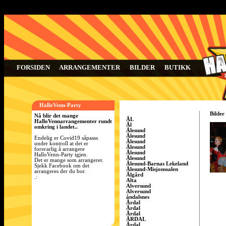
FORSIDEN
ARRANGEMENTER
BILDER
BUTIKK
HalloVenn-Party
Bilder
Nå blir det mange
ÅL
HalloVennarrangementer rundt
Ål
omkring i landet..
Ålesund
Ålesund
Endelig er Covid19 såpasss
Ålesund
under kontroll at det er
Ålesund
forsvarlig å arrangere
Ålesund
HalloVenn-Party igjen.
Ålesund
Det er mange som arrangerer.
Ålesund-Barnas Lekeland
Sjekk Facebook om det
Ålesund-Misjonssalen
arrangeres der du bor.
Ålgård
.:
Alta
Alversund
Alversund
åndalsnes
Årdal
Årdal
Årdal
ÅRDAL
Årdal