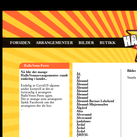
FORSIDEN
ARRANGEMENTER
BILDER
BUTIKK
HalloVenn-Party
Bilder
Nå blir det mange
ÅL
HalloVennarrangementer rundt
Ål
Smøla h
omkring i landet..
Ålesund
Ålesund
Endelig er Covid19 såpasss
Ålesund
under kontroll at det er
Ålesund
forsvarlig å arrangere
Ålesund
HalloVenn-Party igjen.
Ålesund
Det er mange som arrangerer.
Ålesund-Barnas Lekeland
Sjekk Facebook om det
Ålesund-Misjonssalen
arrangeres der du bor.
Ålgård
.:
Alta
Alversund
Alversund
åndalsnes
Årdal
Årdal
Årdal
ÅRDAL