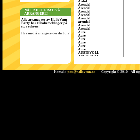
Årdal
Arendal
Arendal
NÅ ER DET GRATIS Å
Arendal
ARRANGERE!
Arendal
Arendal
Alle arrangører av HalloVenn-
arendal
Party har tilbakemeldinger på
Arendal
stor suksess!
Arendal
Aure
Hva med å arrangere der du bor?
Aure
Aure
Aure
Aure
Aure
AUSTEVOLL
AUSTEVOLL
Austevoll
Austrått
AustrÃ¥tt, Sandnes
Ã…rdal
Kontakt:
post@hallovenn.no
Copyright © 2010 - All ri
Bamble
Bamble
Bamble
Bardufoss
BÃ¸ i Telemark
Bergen
Bergen
BERGEN
Bergen
Bergen
Bergen/Gaupås
Borgen
Bremnes
bremnes
Bud, Fræna
Bø
Bø i Telemark
Bø i Telemark
Bø i Telemark
Bø i Telemark