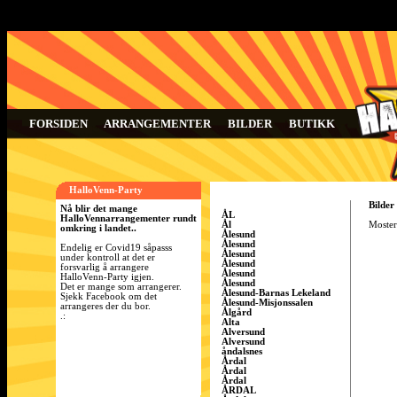
FORSIDEN
ARRANGEMENTER
BILDER
BUTIKK
HalloVenn-Party
Bilde
Nå blir det mange
ÅL
HalloVennarrangementer rundt
Ål
Moster
omkring i landet..
Ålesund
Ålesund
Endelig er Covid19 såpasss
Ålesund
under kontroll at det er
Ålesund
forsvarlig å arrangere
Ålesund
HalloVenn-Party igjen.
Ålesund
Det er mange som arrangerer.
Ålesund-Barnas Lekeland
Sjekk Facebook om det
Ålesund-Misjonssalen
arrangeres der du bor.
Ålgård
.:
Alta
Alversund
Alversund
åndalsnes
Årdal
Årdal
Årdal
ÅRDAL