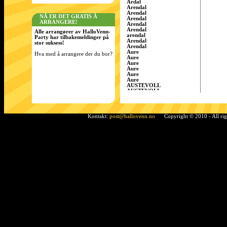
Årdal
Arendal
Arendal
NÅ ER DET GRATIS Å
Arendal
ARRANGERE!
Arendal
Arendal
Alle arrangører av HalloVenn-
arendal
Party har tilbakemeldinger på
Arendal
stor suksess!
Arendal
Aure
Hva med å arrangere der du bor?
Aure
Aure
Aure
Aure
Aure
AUSTEVOLL
AUSTEVOLL
Austevoll
Austrått
AustrÃ¥tt, Sandnes
Ã…rdal
Kontakt:
post@hallovenn.no
Copyright © 2010 - All ri
Bamble
Bamble
Bamble
Bardufoss
BÃ¸ i Telemark
Bergen
Bergen
BERGEN
Bergen
Bergen
Bergen/Gaupås
Borgen
Bremnes
bremnes
Bud, Fræna
Bø
Bø i Telemark
Bø i Telemark
Bø i Telemark
Bø i Telemark