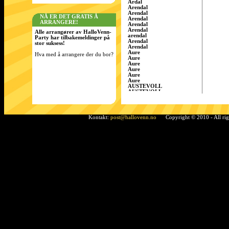
Årdal
Arendal
Arendal
NÅ ER DET GRATIS Å
Arendal
ARRANGERE!
Arendal
Arendal
Alle arrangører av HalloVenn-
arendal
Party har tilbakemeldinger på
Arendal
stor suksess!
Arendal
Aure
Hva med å arrangere der du bor?
Aure
Aure
Aure
Aure
Aure
AUSTEVOLL
AUSTEVOLL
Austevoll
Austrått
AustrÃ¥tt, Sandnes
Ã…rdal
Kontakt:
post@hallovenn.no
Copyright © 2010 - All ri
Bamble
Bamble
Bamble
Bardufoss
BÃ¸ i Telemark
Bergen
Bergen
BERGEN
Bergen
Bergen
Bergen/Gaupås
Borgen
Bremnes
bremnes
Bud, Fræna
Bø
Bø i Telemark
Bø i Telemark
Bø i Telemark
Bø i Telemark