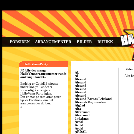
FORSIDEN
ARRANGEMENTER
BILDER
BUTIKK
HalloVenn-Party
Bilder
Nå blir det mange
ÅL
HalloVennarrangementer rundt
Ål
Alta ha
omkring i landet..
Ålesund
Ålesund
Endelig er Covid19 såpasss
Ålesund
under kontroll at det er
Ålesund
forsvarlig å arrangere
Ålesund
HalloVenn-Party igjen.
Ålesund
Det er mange som arrangerer.
Ålesund-Barnas Lekeland
Sjekk Facebook om det
Ålesund-Misjonssalen
arrangeres der du bor.
Ålgård
.:
Alta
Alversund
Alversund
åndalsnes
Årdal
Årdal
Årdal
ÅRDAL