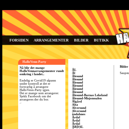
FORSIDEN
ARRANGEMENTER
BILDER
BUTIKK
HalloVenn-Party
Bilder
Nå blir det mange
ÅL
HalloVennarrangementer rundt
Ål
Saupsta
omkring i landet..
Ålesund
Ålesund
Endelig er Covid19 såpasss
Ålesund
under kontroll at det er
Ålesund
forsvarlig å arrangere
Ålesund
HalloVenn-Party igjen.
Ålesund
Det er mange som arrangerer.
Ålesund-Barnas Lekeland
Sjekk Facebook om det
Ålesund-Misjonssalen
arrangeres der du bor.
Ålgård
.:
Alta
Alversund
Alversund
åndalsnes
Årdal
Årdal
Årdal
ÅRDAL