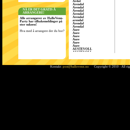
Årdal
Arendal
Arendal
NÅ ER DET GRATIS Å
Arendal
ARRANGERE!
Arendal
Arendal
Alle arrangører av HalloVenn-
arendal
Party har tilbakemeldinger på
Arendal
stor suksess!
Arendal
Aure
Hva med å arrangere der du bor?
Aure
Aure
Aure
Aure
Aure
AUSTEVOLL
AUSTEVOLL
Austevoll
Austrått
AustrÃ¥tt, Sandnes
Ã…rdal
Kontakt:
post@hallovenn.no
Copyright © 2010 - All ri
Bamble
Bamble
Bamble
Bardufoss
BÃ¸ i Telemark
Bergen
Bergen
BERGEN
Bergen
Bergen
Bergen/Gaupås
Borgen
Bremnes
bremnes
Bud, Fræna
Bø
Bø i Telemark
Bø i Telemark
Bø i Telemark
Bø i Telemark