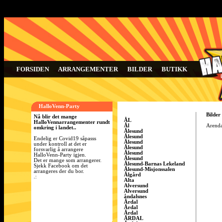
FORSIDEN
ARRANGEMENTER
BILDER
BUTIKK
HalloVenn-Party
Bilder
Nå blir det mange
ÅL
HalloVennarrangementer rundt
Ål
Arendal
omkring i landet..
Ålesund
Ålesund
Endelig er Covid19 såpasss
Ålesund
under kontroll at det er
Ålesund
forsvarlig å arrangere
Ålesund
HalloVenn-Party igjen.
Ålesund
Det er mange som arrangerer.
Ålesund-Barnas Lekeland
Sjekk Facebook om det
Ålesund-Misjonssalen
arrangeres der du bor.
Ålgård
.:
Alta
Alversund
Alversund
åndalsnes
Årdal
Årdal
Årdal
ÅRDAL