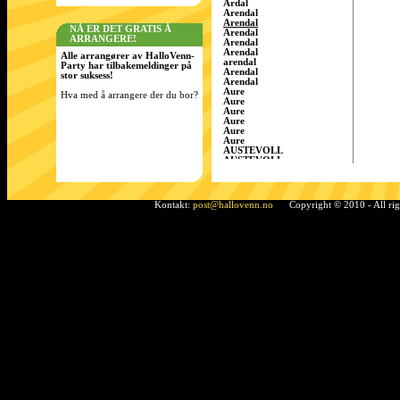
Årdal
Arendal
Arendal
NÅ ER DET GRATIS Å
Arendal
ARRANGERE!
Arendal
Arendal
Alle arrangører av HalloVenn-
arendal
Party har tilbakemeldinger på
Arendal
stor suksess!
Arendal
Aure
Hva med å arrangere der du bor?
Aure
Aure
Aure
Aure
Aure
AUSTEVOLL
AUSTEVOLL
Austevoll
Austrått
AustrÃ¥tt, Sandnes
Ã…rdal
Kontakt:
post@hallovenn.no
Copyright © 2010 - All ri
Bamble
Bamble
Bamble
Bardufoss
BÃ¸ i Telemark
Bergen
Bergen
BERGEN
Bergen
Bergen
Bergen/Gaupås
Borgen
Bremnes
bremnes
Bud, Fræna
Bø
Bø i Telemark
Bø i Telemark
Bø i Telemark
Bø i Telemark