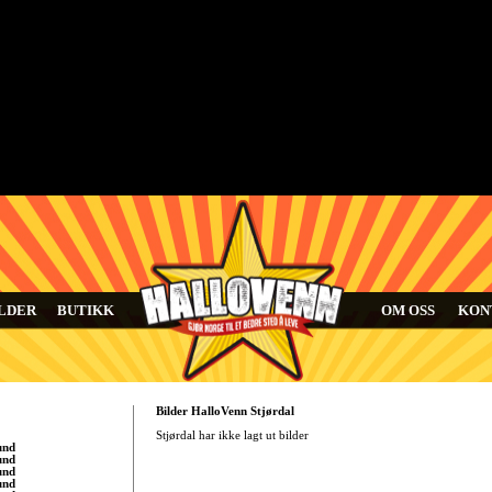
LDER
BUTIKK
OM OSS
KON
Bilder HalloVenn Stjørdal
Stjørdal har ikke lagt ut bilder
und
und
und
und