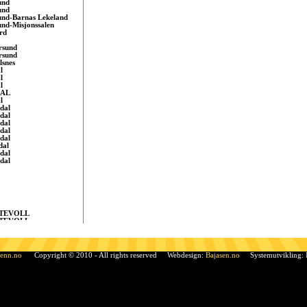
und
und
und-Barnas Lekeland
und-Misjonssalen
rd
rsund
rsund
lsnes
l
l
l
AL
l
dal
dal
dal
dal
dal
dal
dal
dal
TEVOLL
TEVOLL
evoll
rått
rÃ¥tt, Sandnes
dal
venn.no
Copyright © 2010 - All rights reserved Webdesign:
Bajasen.no
Systemutvikling:
le
le
le
ufoss
i Telemark
en
en