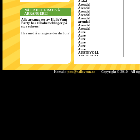
Årdal
Arendal
Arendal
NÅ ER DET GRATIS Å
Arendal
ARRANGERE!
Arendal
Arendal
Alle arrangører av HalloVenn-
arendal
Party har tilbakemeldinger på
Arendal
stor suksess!
Arendal
Aure
Hva med å arrangere der du bor?
Aure
Aure
Aure
Aure
Aure
AUSTEVOLL
AUSTEVOLL
Austevoll
Austrått
AustrÃ¥tt, Sandnes
Ã…rdal
Kontakt:
post@hallovenn.no
Copyright © 2010 - All ri
Bamble
Bamble
Bamble
Bardufoss
BÃ¸ i Telemark
Bergen
Bergen
BERGEN
Bergen
Bergen
Bergen/Gaupås
Borgen
Bremnes
bremnes
Bud, Fræna
Bø
Bø i Telemark
Bø i Telemark
Bø i Telemark
Bø i Telemark