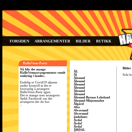
FORSIDEN
ARRANGEMENTER
BILDER
BUTIKK
HalloVenn-Party
Bilder
Nå blir det mange
ÅL
HalloVennarrangementer rundt
Ål
Sola ha
omkring i landet..
Ålesund
Ålesund
Endelig er Covid19 såpasss
Ålesund
under kontroll at det er
Ålesund
forsvarlig å arrangere
Ålesund
HalloVenn-Party igjen.
Ålesund
Det er mange som arrangerer.
Ålesund-Barnas Lekeland
Sjekk Facebook om det
Ålesund-Misjonssalen
arrangeres der du bor.
Ålgård
.:
Alta
Alversund
Alversund
åndalsnes
Årdal
Årdal
Årdal
ÅRDAL