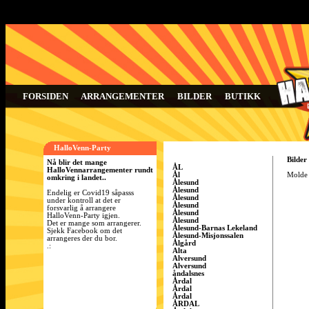
FORSIDEN
ARRANGEMENTER
BILDER
BUTIKK
HalloVenn-Party
Bilder
Nå blir det mange
ÅL
HalloVennarrangementer rundt
Ål
Molde 
omkring i landet..
Ålesund
Ålesund
Endelig er Covid19 såpasss
Ålesund
under kontroll at det er
Ålesund
forsvarlig å arrangere
Ålesund
HalloVenn-Party igjen.
Ålesund
Det er mange som arrangerer.
Ålesund-Barnas Lekeland
Sjekk Facebook om det
Ålesund-Misjonssalen
arrangeres der du bor.
Ålgård
.:
Alta
Alversund
Alversund
åndalsnes
Årdal
Årdal
Årdal
ÅRDAL