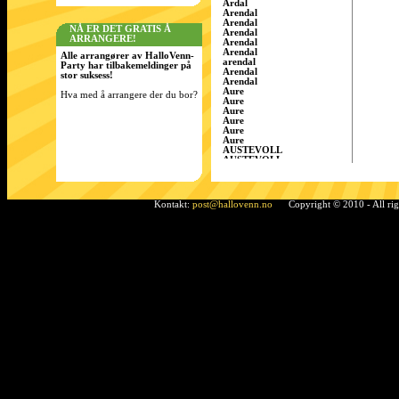
Årdal
Arendal
Arendal
NÅ ER DET GRATIS Å
Arendal
ARRANGERE!
Arendal
Arendal
Alle arrangører av HalloVenn-
arendal
Party har tilbakemeldinger på
Arendal
stor suksess!
Arendal
Aure
Hva med å arrangere der du bor?
Aure
Aure
Aure
Aure
Aure
AUSTEVOLL
AUSTEVOLL
Austevoll
Austrått
AustrÃ¥tt, Sandnes
Ã…rdal
Kontakt:
post@hallovenn.no
Copyright © 2010 - All ri
Bamble
Bamble
Bamble
Bardufoss
BÃ¸ i Telemark
Bergen
Bergen
BERGEN
Bergen
Bergen
Bergen/Gaupås
Borgen
Bremnes
bremnes
Bud, Fræna
Bø
Bø i Telemark
Bø i Telemark
Bø i Telemark
Bø i Telemark