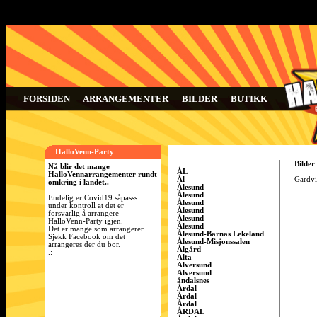
FORSIDEN
ARRANGEMENTER
BILDER
BUTIKK
HalloVenn-Party
Bilder
Nå blir det mange
ÅL
HalloVennarrangementer rundt
Ål
Gardvik
omkring i landet..
Ålesund
Ålesund
Endelig er Covid19 såpasss
Ålesund
under kontroll at det er
Ålesund
forsvarlig å arrangere
Ålesund
HalloVenn-Party igjen.
Ålesund
Det er mange som arrangerer.
Ålesund-Barnas Lekeland
Sjekk Facebook om det
Ålesund-Misjonssalen
arrangeres der du bor.
Ålgård
.:
Alta
Alversund
Alversund
åndalsnes
Årdal
Årdal
Årdal
ÅRDAL