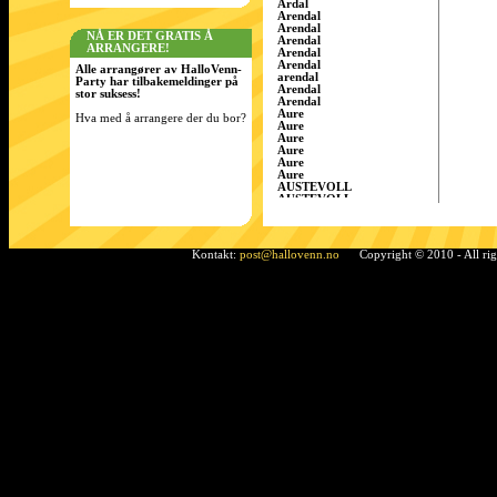
Årdal
Arendal
Arendal
NÅ ER DET GRATIS Å
Arendal
ARRANGERE!
Arendal
Arendal
Alle arrangører av HalloVenn-
arendal
Party har tilbakemeldinger på
Arendal
stor suksess!
Arendal
Aure
Hva med å arrangere der du bor?
Aure
Aure
Aure
Aure
Aure
AUSTEVOLL
AUSTEVOLL
Austevoll
Austrått
AustrÃ¥tt, Sandnes
Ã…rdal
Kontakt:
post@hallovenn.no
Copyright © 2010 - All ri
Bamble
Bamble
Bamble
Bardufoss
BÃ¸ i Telemark
Bergen
Bergen
BERGEN
Bergen
Bergen
Bergen/Gaupås
Borgen
Bremnes
bremnes
Bud, Fræna
Bø
Bø i Telemark
Bø i Telemark
Bø i Telemark
Bø i Telemark