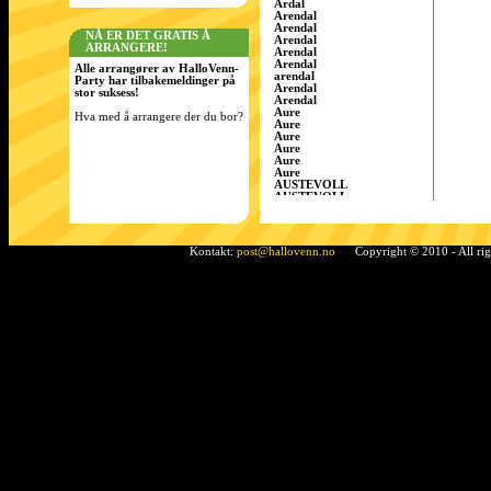
Årdal
Arendal
Arendal
NÅ ER DET GRATIS Å
Arendal
ARRANGERE!
Arendal
Arendal
Alle arrangører av HalloVenn-
arendal
Party har tilbakemeldinger på
Arendal
stor suksess!
Arendal
Aure
Hva med å arrangere der du bor?
Aure
Aure
Aure
Aure
Aure
AUSTEVOLL
AUSTEVOLL
Austevoll
Austrått
AustrÃ¥tt, Sandnes
Ã…rdal
Kontakt:
post@hallovenn.no
Copyright © 2010 - All ri
Bamble
Bamble
Bamble
Bardufoss
BÃ¸ i Telemark
Bergen
Bergen
BERGEN
Bergen
Bergen
Bergen/Gaupås
Borgen
Bremnes
bremnes
Bud, Fræna
Bø
Bø i Telemark
Bø i Telemark
Bø i Telemark
Bø i Telemark