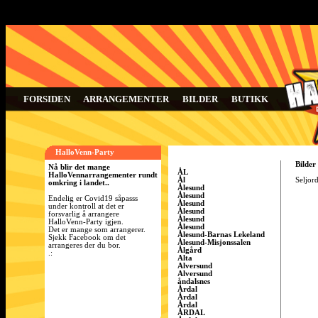
FORSIDEN
ARRANGEMENTER
BILDER
BUTIKK
HalloVenn-Party
Bilder
Nå blir det mange
ÅL
HalloVennarrangementer rundt
Ål
Seljord
omkring i landet..
Ålesund
Ålesund
Endelig er Covid19 såpasss
Ålesund
under kontroll at det er
Ålesund
forsvarlig å arrangere
Ålesund
HalloVenn-Party igjen.
Ålesund
Det er mange som arrangerer.
Ålesund-Barnas Lekeland
Sjekk Facebook om det
Ålesund-Misjonssalen
arrangeres der du bor.
Ålgård
.:
Alta
Alversund
Alversund
åndalsnes
Årdal
Årdal
Årdal
ÅRDAL