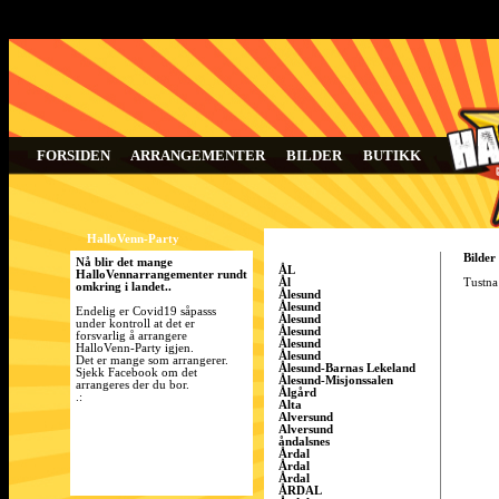
FORSIDEN
ARRANGEMENTER
BILDER
BUTIKK
HalloVenn-Party
Bilder
Nå blir det mange
ÅL
HalloVennarrangementer rundt
Ål
Tustna 
omkring i landet..
Ålesund
Ålesund
Endelig er Covid19 såpasss
Ålesund
under kontroll at det er
Ålesund
forsvarlig å arrangere
Ålesund
HalloVenn-Party igjen.
Ålesund
Det er mange som arrangerer.
Ålesund-Barnas Lekeland
Sjekk Facebook om det
Ålesund-Misjonssalen
arrangeres der du bor.
Ålgård
.:
Alta
Alversund
Alversund
åndalsnes
Årdal
Årdal
Årdal
ÅRDAL