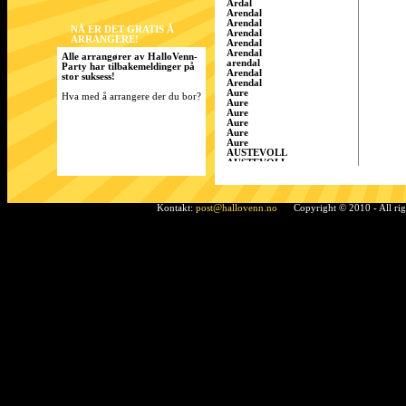
Årdal
Arendal
Arendal
NÅ ER DET GRATIS Å
Arendal
ARRANGERE!
Arendal
Arendal
Alle arrangører av HalloVenn-
arendal
Party har tilbakemeldinger på
Arendal
stor suksess!
Arendal
Aure
Hva med å arrangere der du bor?
Aure
Aure
Aure
Aure
Aure
AUSTEVOLL
AUSTEVOLL
Austevoll
Austrått
AustrÃ¥tt, Sandnes
Ã…rdal
Kontakt:
post@hallovenn.no
Copyright © 2010 - All ri
Bamble
Bamble
Bamble
Bardufoss
BÃ¸ i Telemark
Bergen
Bergen
BERGEN
Bergen
Bergen
Bergen/Gaupås
Borgen
Bremnes
bremnes
Bud, Fræna
Bø
Bø i Telemark
Bø i Telemark
Bø i Telemark
Bø i Telemark