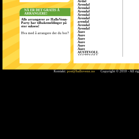
Årdal
Arendal
Arendal
NÅ ER DET GRATIS Å
Arendal
ARRANGERE!
Arendal
Arendal
Alle arrangører av HalloVenn-
arendal
Party har tilbakemeldinger på
Arendal
stor suksess!
Arendal
Aure
Hva med å arrangere der du bor?
Aure
Aure
Aure
Aure
Aure
AUSTEVOLL
AUSTEVOLL
Austevoll
Austrått
AustrÃ¥tt, Sandnes
Ã…rdal
Kontakt:
post@hallovenn.no
Copyright © 2010 - All ri
Bamble
Bamble
Bamble
Bardufoss
BÃ¸ i Telemark
Bergen
Bergen
BERGEN
Bergen
Bergen
Bergen/Gaupås
Borgen
Bremnes
bremnes
Bud, Fræna
Bø
Bø i Telemark
Bø i Telemark
Bø i Telemark
Bø i Telemark