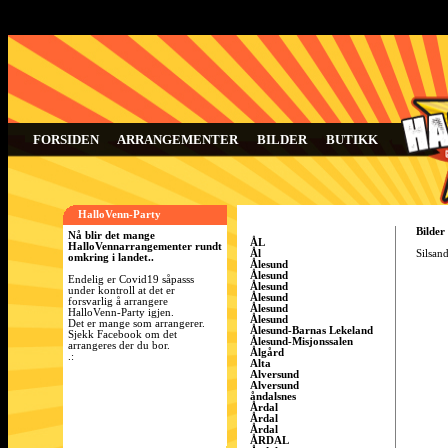
FORSIDEN
ARRANGEMENTER
BILDER
BUTIKK
HalloVenn-Party
Bilder
Nå blir det mange
ÅL
HalloVennarrangementer rundt
Ål
Silsand
omkring i landet..
Ålesund
Ålesund
Endelig er Covid19 såpasss
Ålesund
under kontroll at det er
Ålesund
forsvarlig å arrangere
Ålesund
HalloVenn-Party igjen.
Ålesund
Det er mange som arrangerer.
Ålesund-Barnas Lekeland
Sjekk Facebook om det
Ålesund-Misjonssalen
arrangeres der du bor.
Ålgård
.:
Alta
Alversund
Alversund
åndalsnes
Årdal
Årdal
Årdal
ÅRDAL