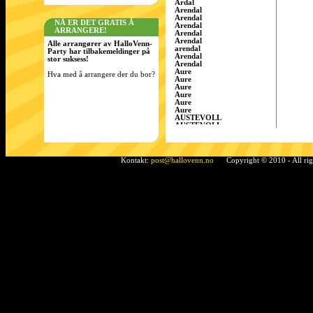
Årdal
Arendal
Arendal
NÅ ER DET GRATIS Å
Arendal
ARRANGERE!
Arendal
Arendal
Alle arrangører av HalloVenn-
arendal
Party har tilbakemeldinger på
Arendal
stor suksess!
Arendal
Aure
Hva med å arrangere der du bor?
Aure
Aure
Aure
Aure
Aure
AUSTEVOLL
AUSTEVOLL
Austevoll
Austrått
AustrÃ¥tt, Sandnes
Ã…rdal
Kontakt:
post@hallovenn.no
Copyright © 2010 - All ri
Bamble
Bamble
Bamble
Bardufoss
BÃ¸ i Telemark
Bergen
Bergen
BERGEN
Bergen
Bergen
Bergen/Gaupås
Borgen
Bremnes
bremnes
Bud, Fræna
Bø
Bø i Telemark
Bø i Telemark
Bø i Telemark
Bø i Telemark