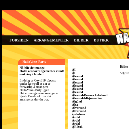
FORSIDEN
ARRANGEMENTER
BILDER
BUTIKK
HalloVenn-Party
Bilder
Nå blir det mange
ÅL
HalloVennarrangementer rundt
Ål
Seljord
omkring i landet..
Ålesund
Ålesund
Endelig er Covid19 såpasss
Ålesund
under kontroll at det er
Ålesund
forsvarlig å arrangere
Ålesund
HalloVenn-Party igjen.
Ålesund
Det er mange som arrangerer.
Ålesund-Barnas Lekeland
Sjekk Facebook om det
Ålesund-Misjonssalen
arrangeres der du bor.
Ålgård
.:
Alta
Alversund
Alversund
åndalsnes
Årdal
Årdal
Årdal
ÅRDAL