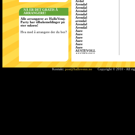
Årdal
Arendal
Arendal
NÅ ER DET GRATIS Å
Arendal
ARRANGERE!
Arendal
Arendal
Alle arrangører av HalloVenn-
arendal
Party har tilbakemeldinger på
Arendal
stor suksess!
Arendal
Aure
Hva med å arrangere der du bor?
Aure
Aure
Aure
Aure
Aure
AUSTEVOLL
AUSTEVOLL
Austevoll
Austrått
AustrÃ¥tt, Sandnes
Ã…rdal
Kontakt:
post@hallovenn.no
Copyright © 2010 - All ri
Bamble
Bamble
Bamble
Bardufoss
BÃ¸ i Telemark
Bergen
Bergen
BERGEN
Bergen
Bergen
Bergen/Gaupås
Borgen
Bremnes
bremnes
Bud, Fræna
Bø
Bø i Telemark
Bø i Telemark
Bø i Telemark
Bø i Telemark