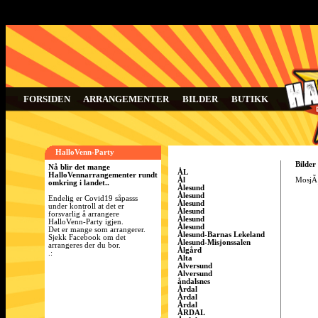
FORSIDEN
ARRANGEMENTER
BILDER
BUTIKK
HalloVenn-Party
Bilder
Nå blir det mange
ÅL
HalloVennarrangementer rundt
Ål
MosjÃ¸
omkring i landet..
Ålesund
Ålesund
Endelig er Covid19 såpasss
Ålesund
under kontroll at det er
Ålesund
forsvarlig å arrangere
Ålesund
HalloVenn-Party igjen.
Ålesund
Det er mange som arrangerer.
Ålesund-Barnas Lekeland
Sjekk Facebook om det
Ålesund-Misjonssalen
arrangeres der du bor.
Ålgård
.:
Alta
Alversund
Alversund
åndalsnes
Årdal
Årdal
Årdal
ÅRDAL