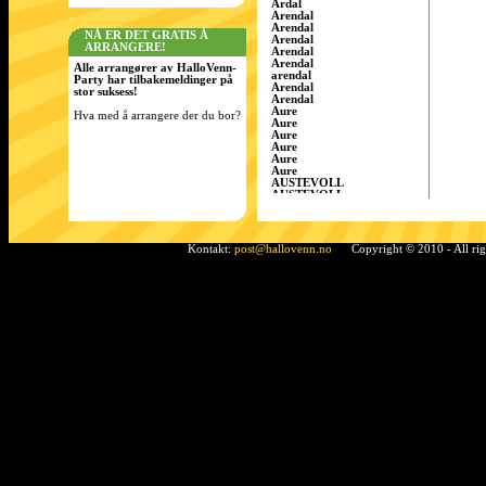
Årdal
Arendal
Arendal
NÅ ER DET GRATIS Å
Arendal
ARRANGERE!
Arendal
Arendal
Alle arrangører av HalloVenn-
arendal
Party har tilbakemeldinger på
Arendal
stor suksess!
Arendal
Aure
Hva med å arrangere der du bor?
Aure
Aure
Aure
Aure
Aure
AUSTEVOLL
AUSTEVOLL
Austevoll
Austrått
AustrÃ¥tt, Sandnes
Ã…rdal
Kontakt:
post@hallovenn.no
Copyright © 2010 - All ri
Bamble
Bamble
Bamble
Bardufoss
BÃ¸ i Telemark
Bergen
Bergen
BERGEN
Bergen
Bergen
Bergen/Gaupås
Borgen
Bremnes
bremnes
Bud, Fræna
Bø
Bø i Telemark
Bø i Telemark
Bø i Telemark
Bø i Telemark