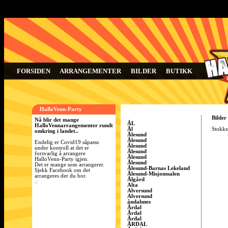
FORSIDEN
ARRANGEMENTER
BILDER
BUTIKK
HalloVenn-Party
Bilder
Nå blir det mange
ÅL
HalloVennarrangementer rundt
Ål
Stokks
omkring i landet..
Ålesund
Ålesund
Endelig er Covid19 såpasss
Ålesund
under kontroll at det er
Ålesund
forsvarlig å arrangere
Ålesund
HalloVenn-Party igjen.
Ålesund
Det er mange som arrangerer.
Ålesund-Barnas Lekeland
Sjekk Facebook om det
Ålesund-Misjonssalen
arrangeres der du bor.
Ålgård
.:
Alta
Alversund
Alversund
åndalsnes
Årdal
Årdal
Årdal
ÅRDAL