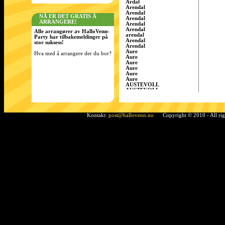
Årdal
Arendal
Arendal
NÅ ER DET GRATIS Å
Arendal
ARRANGERE!
Arendal
Arendal
Alle arrangører av HalloVenn-
arendal
Party har tilbakemeldinger på
Arendal
stor suksess!
Arendal
Aure
Hva med å arrangere der du bor?
Aure
Aure
Aure
Aure
Aure
AUSTEVOLL
AUSTEVOLL
Austevoll
Austrått
AustrÃ¥tt, Sandnes
Ã…rdal
Kontakt:
post@hallovenn.no
Copyright © 2010 - All ri
Bamble
Bamble
Bamble
Bardufoss
BÃ¸ i Telemark
Bergen
Bergen
BERGEN
Bergen
Bergen
Bergen/Gaupås
Borgen
Bremnes
bremnes
Bud, Fræna
Bø
Bø i Telemark
Bø i Telemark
Bø i Telemark
Bø i Telemark