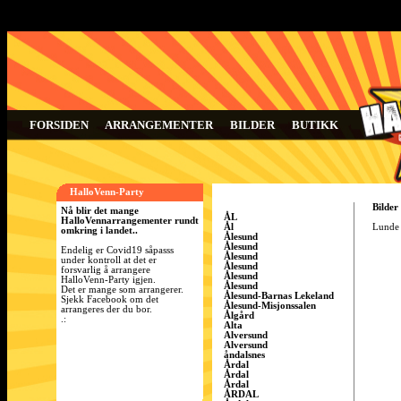
FORSIDEN
ARRANGEMENTER
BILDER
BUTIKK
HalloVenn-Party
Bilder
Nå blir det mange
ÅL
HalloVennarrangementer rundt
Ål
Lunde 
omkring i landet..
Ålesund
Ålesund
Endelig er Covid19 såpasss
Ålesund
under kontroll at det er
Ålesund
forsvarlig å arrangere
Ålesund
HalloVenn-Party igjen.
Ålesund
Det er mange som arrangerer.
Ålesund-Barnas Lekeland
Sjekk Facebook om det
Ålesund-Misjonssalen
arrangeres der du bor.
Ålgård
.:
Alta
Alversund
Alversund
åndalsnes
Årdal
Årdal
Årdal
ÅRDAL