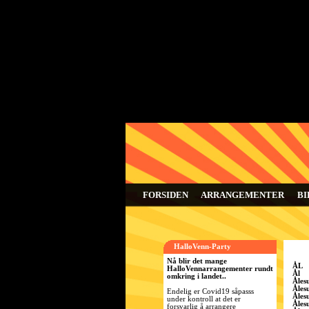
FORSIDEN
ARRANGEMENTER
BI
HalloVenn-Party
Nå blir det mange
ÅL
HalloVennarrangementer rundt
Ål
omkring i landet..
Åles
Åles
Endelig er Covid19 såpasss
Åles
under kontroll at det er
Åles
forsvarlig å arrangere