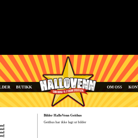
LDER
BUTIKK
OM OSS
KON
Bilder HalloVenn Geithus
Geithus har ikke lagt ut bilder
und
und
und
und