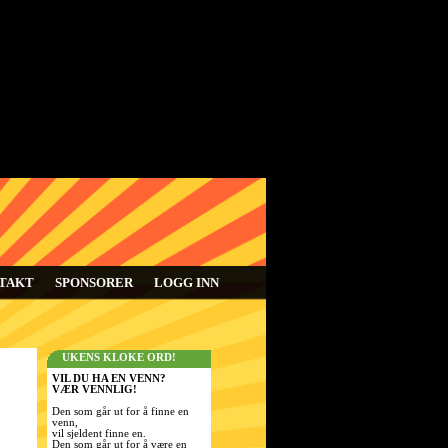
TAKT
SPONSORER
LOGG INN
UKENS KLOKE ORD!
VIL DU HA EN VENN?
VÆR VENNLIG!
Den som går ut for å finne en
venn,
vil sjeldent finne en.
Den som går ut for å være en