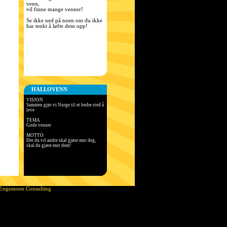
venn,
vil finne mange venner!
Se ikke ned på noen om du ikke
har tenkt å løfte dem opp!
HALLOVENN
VISJON
Sammen gjør vi Norge til et bedre sted å
leve
TEMA
Gode venner
MOTTO
Det du vil andre skal gjøre mot deg,
skal du gjøre mot dem!
Engemoen Consulting