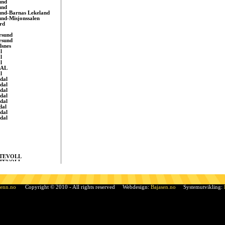
und
und
und-Barnas Lekeland
und-Misjonssalen
rd
rsund
rsund
lsnes
l
l
l
AL
l
dal
dal
dal
dal
dal
dal
dal
dal
TEVOLL
TEVOLL
evoll
rått
rÃ¥tt, Sandnes
dal
venn.no
Copyright © 2010 - All rights reserved Webdesign:
Bajasen.no
Systemutvikling:
le
le
le
ufoss
i Telemark
en
en