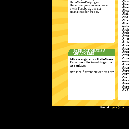
Åles
HalloVenn-Party igjen.
Åles
Det er mange som arrangerer.
Åles
Sjekk Facebook om det
Åles
arrangeres der du bor.
Ålgå
.:
Alta
Alve
Alve
ånda
Årda
Årda
Årda
ÅRD
Årda
Aren
Aren
NÅ ER DET GRATIS Å
Aren
ARRANGERE!
Aren
Aren
Alle arrangører av HalloVenn-
aren
Party har tilbakemeldinger på
Aren
stor suksess!
Aren
Aure
Hva med å arrangere der du bor?
Aure
Aure
Aure
Aure
Aure
AUS
AUS
Aust
Aust
Aust
Ã…r
Kontakt:
post@hallo
Bamb
Bamb
Bamb
Bard
BÃ¸ 
Berg
Berg