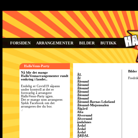
FORSIDEN
ARRANGEMENTER
BILDER
BUTIKK
HalloVenn-Party
Bilder
Nå blir det mange
ÅL
HalloVennarrangementer rundt
Ål
Fredrik
omkring i landet..
Ålesund
Ålesund
Endelig er Covid19 såpasss
Ålesund
under kontroll at det er
Ålesund
forsvarlig å arrangere
Ålesund
HalloVenn-Party igjen.
Ålesund
Det er mange som arrangerer.
Ålesund-Barnas Lekeland
Sjekk Facebook om det
Ålesund-Misjonssalen
arrangeres der du bor.
Ålgård
.:
Alta
Alversund
Alversund
åndalsnes
Årdal
Årdal
Årdal
ÅRDAL