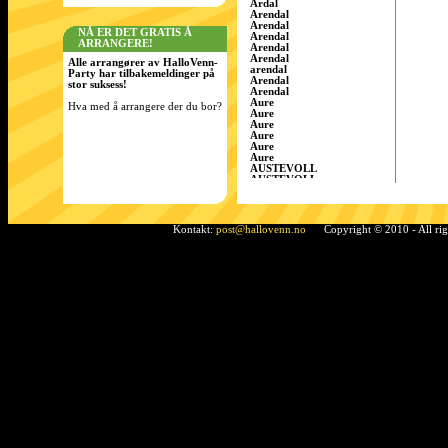
Årdal
Arendal
Arendal
NÅ ER DET GRATIS Å
Arendal
ARRANGERE!
Arendal
Arendal
Alle arrangører av HalloVenn-
arendal
Party har tilbakemeldinger på
Arendal
stor suksess!
Arendal
Aure
Hva med å arrangere der du bor?
Aure
Aure
Aure
Aure
Aure
AUSTEVOLL
AUSTEVOLL
Austevoll
Austrått
AustrÃ¥tt, Sandnes
Ã…rdal
Kontakt:
post@hallovenn.no
Copyright © 2010 - All ri
Bamble
Bamble
Bamble
Bardufoss
BÃ¸ i Telemark
Bergen
Bergen
BERGEN
Bergen
Bergen
Bergen/Gaupås
Borgen
Bremnes
bremnes
Bud, Fræna
Bø
Bø i Telemark
Bø i Telemark
Bø i Telemark
Bø i Telemark