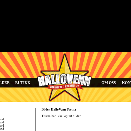
LDER
BUTIKK
OM OSS
KON
Bilder HalloVenn Tustna
Tustna har ikke lagt ut bilder
und
und
und
und