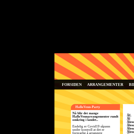
FORSIDEN
ARRANGEMENTER
BI
HalloVenn-Party
Nå blir det mange
ÅL
HalloVennarrangementer rundt
Ål
omkring i landet..
Åles
Åles
Endelig er Covid19 såpasss
Åles
under kontroll at det er
Åles
forsvarlig å arrangere