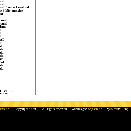
und
und
und-Barnas Lekeland
und-Misjonssalen
rd
rsund
rsund
lsnes
l
l
l
AL
l
dal
dal
dal
dal
dal
dal
dal
dal
TEVOLL
TEVOLL
evoll
rått
rÃ¥tt, Sandnes
dal
venn.no
Copyright © 2010 - All rights reserved Webdesign:
Bajasen.no
Systemutvikling:
le
le
le
ufoss
i Telemark
en
en