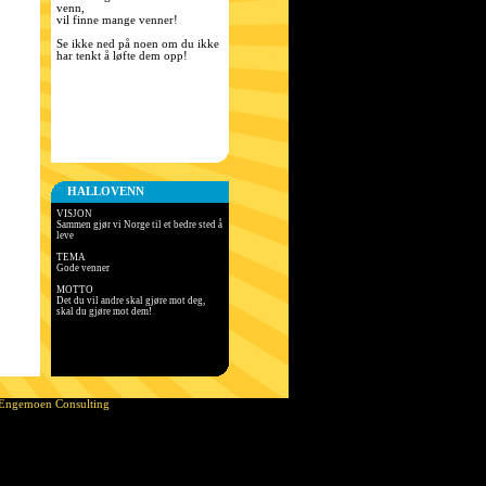
venn,
vil finne mange venner!
Se ikke ned på noen om du ikke
har tenkt å løfte dem opp!
HALLOVENN
VISJON
Sammen gjør vi Norge til et bedre sted å
leve
TEMA
Gode venner
MOTTO
Det du vil andre skal gjøre mot deg,
skal du gjøre mot dem!
Engemoen Consulting