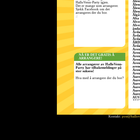
Åles
HalloVenn-Party igjen.
Åles
Det er mange som arrangerer.
Åles
Sjekk Facebook om det
Åles
arrangeres der du bor.
Ålgå
.:
Alta
Alve
Alve
ånda
Årda
Årda
Årda
ÅRD
Årda
Aren
Aren
NÅ ER DET GRATIS Å
Aren
ARRANGERE!
Aren
Aren
Alle arrangører av HalloVenn-
aren
Party har tilbakemeldinger på
Aren
stor suksess!
Aren
Aure
Hva med å arrangere der du bor?
Aure
Aure
Aure
Aure
Aure
AUS
AUS
Aust
Aust
Aust
Ã…r
Kontakt:
post@hallo
Bamb
Bamb
Bamb
Bard
BÃ¸ 
Berg
Berg