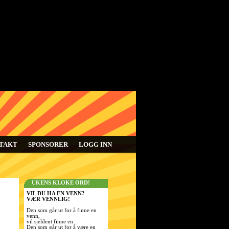
TAKT
SPONSORER
LOGG INN
UKENS KLOKE ORD!
VIL DU HA EN VENN?
VÆR VENNLIG!
Den som går ut for å finne en
venn,
vil sjeldent finne en.
Den som går ut for å være en