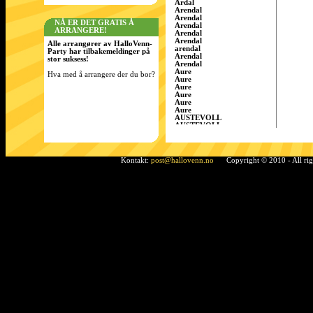
Årdal
Arendal
Arendal
NÅ ER DET GRATIS Å
Arendal
ARRANGERE!
Arendal
Arendal
Alle arrangører av HalloVenn-
arendal
Party har tilbakemeldinger på
Arendal
stor suksess!
Arendal
Aure
Hva med å arrangere der du bor?
Aure
Aure
Aure
Aure
Aure
AUSTEVOLL
AUSTEVOLL
Austevoll
Austrått
AustrÃ¥tt, Sandnes
Ã…rdal
Kontakt:
post@hallovenn.no
Copyright © 2010 - All ri
Bamble
Bamble
Bamble
Bardufoss
BÃ¸ i Telemark
Bergen
Bergen
BERGEN
Bergen
Bergen
Bergen/Gaupås
Borgen
Bremnes
bremnes
Bud, Fræna
Bø
Bø i Telemark
Bø i Telemark
Bø i Telemark
Bø i Telemark