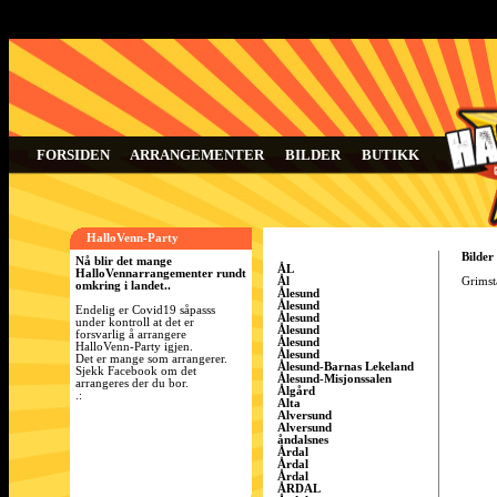
FORSIDEN
ARRANGEMENTER
BILDER
BUTIKK
HalloVenn-Party
Bilder
Nå blir det mange
ÅL
HalloVennarrangementer rundt
Ål
Grimsta
omkring i landet..
Ålesund
Ålesund
Endelig er Covid19 såpasss
Ålesund
under kontroll at det er
Ålesund
forsvarlig å arrangere
Ålesund
HalloVenn-Party igjen.
Ålesund
Det er mange som arrangerer.
Ålesund-Barnas Lekeland
Sjekk Facebook om det
Ålesund-Misjonssalen
arrangeres der du bor.
Ålgård
.:
Alta
Alversund
Alversund
åndalsnes
Årdal
Årdal
Årdal
ÅRDAL