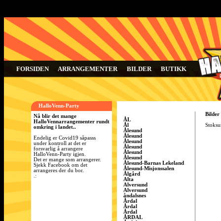
FORSIDEN
ARRANGEMENTER
BILDER
BUTIKK
HalloVenn-Party
Bilder
Nå blir det mange
ÅL
HalloVennarrangementer rundt
Ål
Stoksun
omkring i landet..
Ålesund
Ålesund
Endelig er Covid19 såpasss
Ålesund
under kontroll at det er
Ålesund
forsvarlig å arrangere
Ålesund
HalloVenn-Party igjen.
Ålesund
Det er mange som arrangerer.
Ålesund-Barnas Lekeland
Sjekk Facebook om det
Ålesund-Misjonssalen
arrangeres der du bor.
Ålgård
.:
Alta
Alversund
Alversund
åndalsnes
Årdal
Årdal
Årdal
ÅRDAL