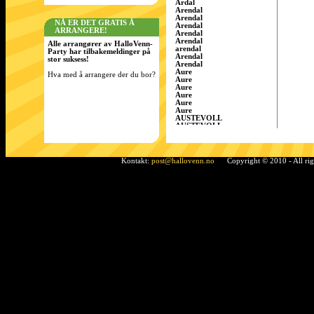
Årdal
Arendal
Arendal
NÅ ER DET GRATIS Å
Arendal
ARRANGERE!
Arendal
Arendal
Alle arrangører av HalloVenn-
arendal
Party har tilbakemeldinger på
Arendal
stor suksess!
Arendal
Aure
Hva med å arrangere der du bor?
Aure
Aure
Aure
Aure
Aure
AUSTEVOLL
AUSTEVOLL
Austevoll
Austrått
AustrÃ¥tt, Sandnes
Ã…rdal
Kontakt:
post@hallovenn.no
Copyright © 2010 - All ri
Bamble
Bamble
Bamble
Bardufoss
BÃ¸ i Telemark
Bergen
Bergen
BERGEN
Bergen
Bergen
Bergen/Gaupås
Borgen
Bremnes
bremnes
Bud, Fræna
Bø
Bø i Telemark
Bø i Telemark
Bø i Telemark
Bø i Telemark